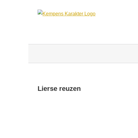
Ga
naar
inhoud
Lierse reuzen