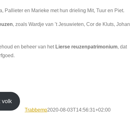
, Pallieter en Marieke met hun drieling Mit, Tuur en Piet.
reuzen
, zoals Wardje van ’t Jesuwieten, Cor de Kluts, Johan
behoud en beheer van het
Lierse reuzenpatrimonium
, dat
rfgoed.
 volk
Trabbemp
2020-08-03T14:56:31+02:00