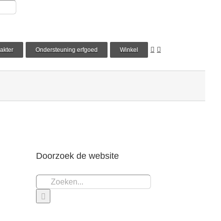
akter
Ondersteuning erfgoed
Winkel
Doorzoek de website
Zoeken
naar: