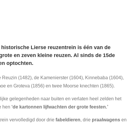
 historische
Lierse reuzentrein
is één van de
 grote en zeven kleine reuzen. Al sinds de 15de
en optochten.
de Reuzin (1482), de Kamenierster (1604), Kinnebaba (1604),
moe en Groteva (1856) en twee Moorse knechten (1865).
lijke gelegenheden naar buiten en verlaten heel zelden het
e hen
‘de kartonnen lijfwachten der grote feesten.’
rein vervolledigd door drie
fabeldieren
, drie
praalwagens
en